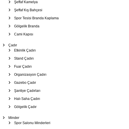
Şeffaf Kamelya
Şeffaf Kış Bahçesi
Spor Tesisi Branda Kaplama
Gölgelik Branda
Cami Kapısı
Çadır
Etkinlik Çadırı
Stand Çadırı
Fuar Çadırı
Organizasyon Çadırı
Gazebo Çadır
Şantiye Çadırları
Halı Saha Çadırı
Gölgelik Çadır
Minder
Spor Salonu Minderleri