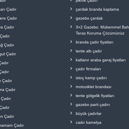
adır
piknik çadırı
arı Çadır
çardak branda kaplama
ere Çadır
gazebo çardak
a Çadır
3×2 Gazebo: Mükemmel Bah
Teras Koruma Çözümünüz
Çadır
branda çadır fiyatları
ğ Çadır
tente altı çadır
gut Çadır
katlanır araba garaj fiyatları
Çadır
çadır firmaları
Çadır
istoç kamp çadırı
ı Çadır
motosiklet brandası
na Çadır
tente gölgelik fiyatları
 Çadır
gazebo parti çadırı
Çadır
büyük çadırlar
en Çadır
cadır kamelya
ahamam Çadır