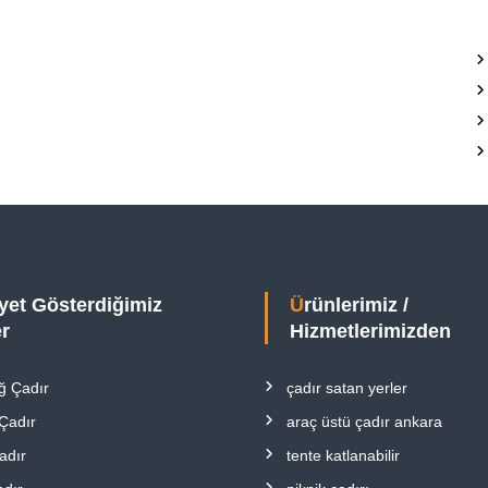
Ürünlerimiz /
er
Hizmetlerimizden
ğ Çadır
çadır satan yerler
 Çadır
araç üstü çadır ankara
adır
tente katlanabilir