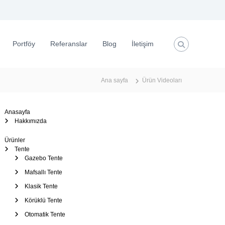
Portföy
Referanslar
Blog
İletişim
Ana sayfa
Ürün Videoları
Anasayfa
Hakkımızda
Ürünler
Tente
Gazebo Tente
Mafsallı Tente
Klasik Tente
Körüklü Tente
Otomatik Tente