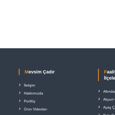
Mevsim Çadır
Faaliyet Gösterdiğimiz
İlçel
İletişim
Altında
Hakkımızda
Akyurt
Portföy
Ayaş Ç
Ürün Videoları