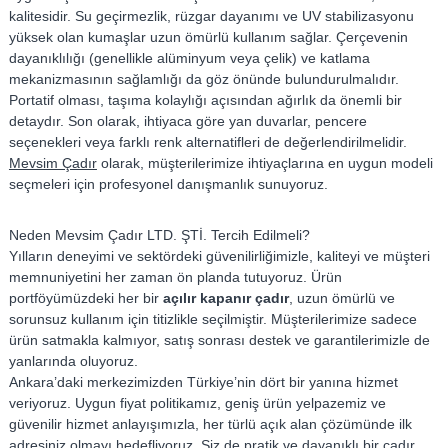
kalitesidir. Su geçirmezlik, rüzgar dayanımı ve UV stabilizasyonu
yüksek olan kumaşlar uzun ömürlü kullanım sağlar. Çerçevenin
dayanıklılığı (genellikle alüminyum veya çelik) ve katlama
mekanizmasının sağlamlığı da göz önünde bulundurulmalıdır.
Portatif olması, taşıma kolaylığı açısından ağırlık da önemli bir
detaydır. Son olarak, ihtiyaca göre yan duvarlar, pencere
seçenekleri veya farklı renk alternatifleri de değerlendirilmelidir.
Mevsim Çadır
olarak, müşterilerimize ihtiyaçlarına en uygun modeli
seçmeleri için profesyonel danışmanlık sunuyoruz.
Neden Mevsim Çadır LTD. ŞTİ. Tercih Edilmeli?
Yılların deneyimi ve sektördeki güvenilirliğimizle, kaliteyi ve müşteri
memnuniyetini her zaman ön planda tutuyoruz. Ürün
portföyümüzdeki her bir
açılır kapanır çadır
, uzun ömürlü ve
sorunsuz kullanım için titizlikle seçilmiştir. Müşterilerimize sadece
ürün satmakla kalmıyor, satış sonrası destek ve garantilerimizle de
yanlarında oluyoruz.
Ankara’daki merkezimizden Türkiye’nin dört bir yanına hizmet
veriyoruz. Uygun fiyat politikamız, geniş ürün yelpazemiz ve
güvenilir hizmet anlayışımızla, her türlü açık alan çözümünde ilk
adresiniz olmayı hedefliyoruz. Siz de pratik ve dayanıklı bir çadır