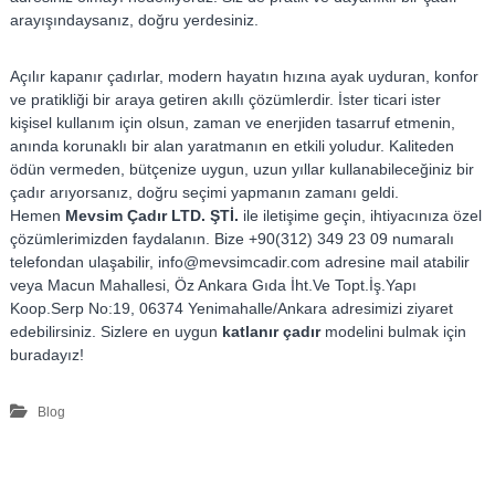
arayışındaysanız, doğru yerdesiniz.
Açılır kapanır çadırlar, modern hayatın hızına ayak uyduran, konfor
ve pratikliği bir araya getiren akıllı çözümlerdir. İster ticari ister
kişisel kullanım için olsun, zaman ve enerjiden tasarruf etmenin,
anında korunaklı bir alan yaratmanın en etkili yoludur. Kaliteden
ödün vermeden, bütçenize uygun, uzun yıllar kullanabileceğiniz bir
çadır arıyorsanız, doğru seçimi yapmanın zamanı geldi.
Hemen
Mevsim Çadır LTD. ŞTİ.
ile iletişime geçin, ihtiyacınıza özel
çözümlerimizden faydalanın. Bize +90(312) 349 23 09 numaralı
telefondan ulaşabilir,
info@mevsimcadir.com
adresine mail atabilir
veya Macun Mahallesi, Öz Ankara Gıda İht.Ve Topt.İş.Yapı
Koop.Serp No:19, 06374 Yenimahalle/Ankara adresimizi ziyaret
edebilirsiniz. Sizlere en uygun
katlanır çadır
modelini bulmak için
buradayız!
Blog