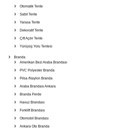
e
Otomatik Tente
Sabit Tente
s
Yarasa Tente
Dekoratif Tente
i
Çift Açılır Tente
Yürüyüş Yolu Tentesi
Branda
Amerikan Bezi Araba Brandası
PVC Polyester Branda
Pilsa /Naylon Branda
Araba Brandası Ankara
Branda Perde
Havuz Brandası
Forklift Brandası
Otomobil Brandası
Ankara Oto Branda