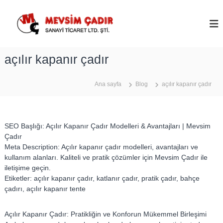
İ
ç
M
e
e
r
v
i
s
açılır kapanır çadır
ğ
i
e
m
g
Ana sayfa
Blog
açılır kapanır çadır
Ç
e
ç
a
d
ı
SEO Başlığı: Açılır Kapanır Çadır Modelleri & Avantajları | Mevsim
r
Çadır
–
Meta Description: Açılır kapanır çadır modelleri, avantajları ve
kullanım alanları. Kaliteli ve pratik çözümler için Mevsim Çadır ile
A
iletişime geçin.
n
Etiketler: açılır kapanır çadır, katlanır çadır, pratik çadır, bahçe
k
çadırı, açılır kapanır tente
a
r
Açılır Kapanır Çadır: Pratikliğin ve Konforun Mükemmel Birleşimi
a