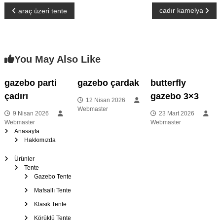
Y
cadır kamelya
araç üzeri tente
a
z
You May Also Like
ı
gazebo parti
gazebo çardak
butterfly
çadırı
gazebo 3×3
g
12 Nisan 2026
Webmaster
9 Nisan 2026
23 Mart 2026
e
Webmaster
Webmaster
Anasayfa
Hakkımızda
z
Ürünler
i
Tente
Gazebo Tente
n
Mafsallı Tente
Klasik Tente
m
Körüklü Tente