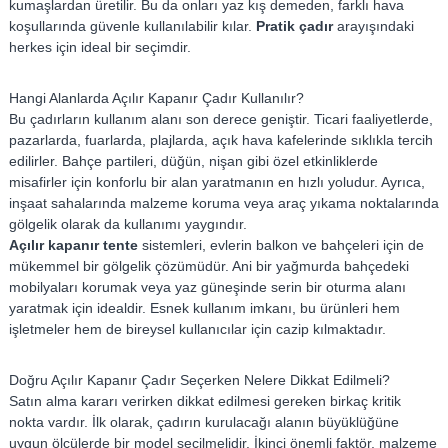
–
kumaşlardan üretilir. Bu da onları yaz kış demeden, farklı hava
Ş
koşullarında güvenle kullanılabilir kılar.
Pratik çadır
arayışındaki
e
herkes için ideal bir seçimdir.
m
s
Hangi Alanlarda Açılır Kapanır Çadır Kullanılır?
i
Bu çadırların kullanım alanı son derece geniştir. Ticari faaliyetlerde,
pazarlarda, fuarlarda, plajlarda, açık hava kafelerinde sıklıkla tercih
y
edilirler. Bahçe partileri, düğün, nişan gibi özel etkinliklerde
e
misafirler için konforlu bir alan yaratmanın en hızlı yoludur. Ayrıca,
inşaat sahalarında malzeme koruma veya araç yıkama noktalarında
gölgelik olarak da kullanımı yaygındır.
Açılır kapanır tente
sistemleri, evlerin balkon ve bahçeleri için de
mükemmel bir gölgelik çözümüdür. Ani bir yağmurda bahçedeki
mobilyaları korumak veya yaz güneşinde serin bir oturma alanı
yaratmak için idealdir. Esnek kullanım imkanı, bu ürünleri hem
işletmeler hem de bireysel kullanıcılar için cazip kılmaktadır.
Doğru Açılır Kapanır Çadır Seçerken Nelere Dikkat Edilmeli?
Satın alma kararı verirken dikkat edilmesi gereken birkaç kritik
nokta vardır. İlk olarak, çadırın kurulacağı alanın büyüklüğüne
uygun ölçülerde bir model seçilmelidir. İkinci önemli faktör, malzeme