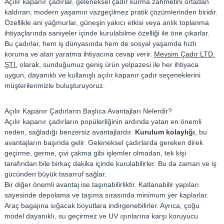
Açılır kapanır çadırlar, geleneksel çadır kurma zahmetini ortadan
Ç
kaldıran, modern yaşamın vazgeçilmez pratik çözümlerinden biridir.
a
Özellikle ani yağmurlar, güneşin yakıcı etkisi veya anlık toplanma
d
ihtiyaçlarında saniyeler içinde kurulabilme özelliği ile öne çıkarlar.
ı
Bu çadırlar, hem iş dünyasında hem de sosyal yaşamda hızlı
koruma ve alan yaratma ihtiyacına cevap verir.
Mevsim Çadır LTD.
r
ŞTİ.
olarak, sunduğumuz geniş ürün yelpazesi ile her ihtiyaca
–
uygun, dayanıklı ve kullanışlı açılır kapanır çadır seçeneklerini
T
müşterilerimizle buluşturuyoruz.
e
n
Açılır Kapanır Çadırların Başlıca Avantajları Nelerdir?
t
Açılır kapanır çadırların popülerliğinin ardında yatan en önemli
e
neden, sağladığı benzersiz avantajlardır.
Kurulum kolaylığı
, bu
–
avantajların başında gelir. Geleneksel çadırlarda gereken direk
B
geçirme, germe, çivi çakma gibi işlemler olmadan, tek kişi
r
tarafından bile birkaç dakika içinde kurulabilirler. Bu da zaman ve iş
gücünden büyük tasarruf sağlar.
a
Bir diğer önemli avantaj ise taşınabilirliktir. Katlanabilir yapıları
n
sayesinde depolama ve taşıma sırasında minimum yer kaplarlar.
d
Araç bagajına sığacak boyutlara indirgenebilirler. Ayrıca, çoğu
a
model dayanıklı, su geçirmez ve UV ışınlarına karşı koruyucu