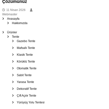
Çözümünüz
z
11 Nisan 2026
Webmaster
i
Anasayfa
Hakkımızda
n
Ürünler
Tente
m
Gazebo Tente
e
Mafsallı Tente
Klasik Tente
s
Körüklü Tente
Otomatik Tente
i
Sabit Tente
Yarasa Tente
Dekoratif Tente
Çift Açılır Tente
Yürüyüş Yolu Tentesi