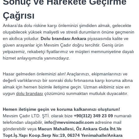
Sonuç ve Harekete Geçirme
Çağrısı
Ankara’da dolu riskine karşı önleminizi şimdiden almak, gelecekte
oluşabilecek yüksek maliyetli ve stresli durumların önüne geçmenin
en akıllıca yoludur.
Dolu brandası Ankara
piyasasında kalite ve
güven arayanlar için Mevsim Çadır doğru tercihtir. Geniş ürün
yelpazemiz, rekabetçi fiyatlarımız ve müşteri memnuniyetine dayalı
hizmet anlayışımızla yanınızdayız.
Hasar gelmeden önleminizi alın! Araçlarınızı, ekipmanlarınızı ve
değerli varlıklarınızı bir sonraki dolu fırtınasına karşı koruma altına
almak için hemen bizimle iletişime geçin. Uzman ekibimiz size en
uygun
dolu brandası
çözümünü sunmaktan mutluluk duyacaktır.
Hemen iletişime geçin ve koruma kalkanınızı oluşturun!
Mevsim Çadır LTD. ŞTİ. olarak bize
+90(312) 349 23 09
numaralı
telefondan ulaşabilir,
info@mevsimcadir.com
adresine mail
gönderebilir veya
Macun Mahallesi, Öz Ankara Gıda İht.Ve
Topt.İş.Yapı Koop.Serp No:19, 06374 Yenimahalle/Ankara