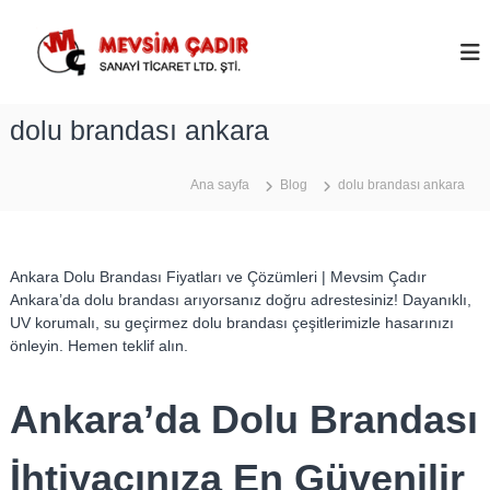
İ
ç
M
e
e
r
v
i
s
dolu brandası ankara
ğ
i
e
m
g
Ana sayfa
Blog
dolu brandası ankara
Ç
e
ç
a
d
ı
Ankara Dolu Brandası Fiyatları ve Çözümleri | Mevsim Çadır
r
Ankara’da dolu brandası arıyorsanız doğru adrestesiniz! Dayanıklı,
–
UV korumalı, su geçirmez dolu brandası çeşitlerimizle hasarınızı
önleyin. Hemen teklif alın.
A
n
k
Ankara’da Dolu Brandası
a
r
İhtiyacınıza En Güvenilir
a