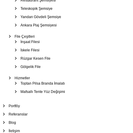
Restaurant Şemsiyesi
Teleskopik Şemsiye
Yandan Gövdeli Şemsiye
Ankara Plaj Şemsiyesi
File Çeşitleri
İnşaat Filesi
İskele Filesi
Rüzgar Kesen File
Gölgelik File
Hizmetler
Toptan Pilsa Branda İmalatı
Mafsallı Tente Yüz Değişimi
Portföy
Referanslar
Blog
İletişim