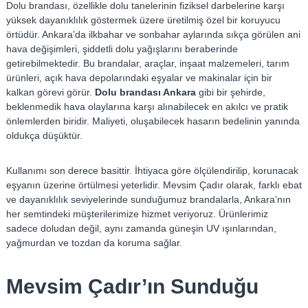
–
Dolu brandası, özellikle dolu tanelerinin fiziksel darbelerine karşı
Ş
yüksek dayanıklılık göstermek üzere üretilmiş özel bir koruyucu
e
örtüdür. Ankara’da ilkbahar ve sonbahar aylarında sıkça görülen ani
m
hava değişimleri, şiddetli dolu yağışlarını beraberinde
getirebilmektedir. Bu brandalar, araçlar, inşaat malzemeleri, tarım
s
ürünleri, açık hava depolarındaki eşyalar ve makinalar için bir
i
kalkan görevi görür.
Dolu brandası Ankara
gibi bir şehirde,
y
beklenmedik hava olaylarına karşı alınabilecek en akılcı ve pratik
e
önlemlerden biridir. Maliyeti, oluşabilecek hasarın bedelinin yanında
oldukça düşüktür.
Kullanımı son derece basittir. İhtiyaca göre ölçülendirilip, korunacak
eşyanın üzerine örtülmesi yeterlidir. Mevsim Çadır olarak, farklı ebat
ve dayanıklılık seviyelerinde sunduğumuz brandalarla, Ankara’nın
her semtindeki müşterilerimize hizmet veriyoruz. Ürünlerimiz
sadece doludan değil, aynı zamanda güneşin UV ışınlarından,
yağmurdan ve tozdan da koruma sağlar.
Mevsim Çadır’ın Sunduğu