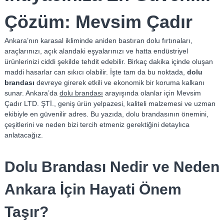
Ç
Çözüm: Mevsim Çadır
a
d
Ankara’nın karasal ikliminde aniden bastıran dolu fırtınaları,
ı
araçlarınızı, açık alandaki eşyalarınızı ve hatta endüstriyel
r
ürünlerinizi ciddi şekilde tehdit edebilir. Birkaç dakika içinde oluşan
–
maddi hasarlar can sıkıcı olabilir. İşte tam da bu noktada,
dolu
T
brandası
devreye girerek etkili ve ekonomik bir koruma kalkanı
e
sunar. Ankara’da
dolu brandası
arayışında olanlar için Mevsim
n
Çadır LTD. ŞTİ., geniş ürün yelpazesi, kaliteli malzemesi ve uzman
ekibiyle en güvenilir adres. Bu yazıda, dolu brandasının önemini,
t
çeşitlerini ve neden bizi tercih etmeniz gerektiğini detaylıca
e
anlatacağız.
–
B
Dolu Brandası Nedir ve Neden
r
a
Ankara İçin Hayati Önem
n
d
Taşır?
a