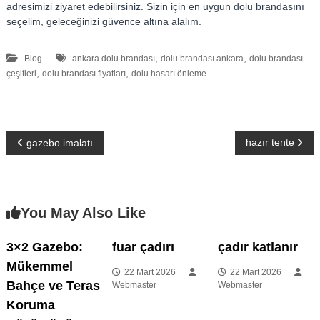
adresimizi ziyaret edebilirsiniz. Sizin için en uygun dolu brandasını
seçelim, geleceğinizi güvence altına alalım.
,
,
Blog
ankara dolu brandası
dolu brandası ankara
dolu brandası
,
,
çeşitleri
dolu brandası fiyatları
dolu hasarı önleme
Y
hazır tente
gazebo imalatı
a
z
You May Also Like
ı
3×2 Gazebo:
fuar çadırı
çadır katlanır
Mükemmel
g
22 Mart 2026
22 Mart 2026
Bahçe ve Teras
Webmaster
Webmaster
e
Koruma