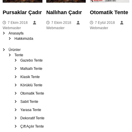
–
e
Ş
Pursaklar Çadır
Nallıhan Çadır
Otomatik Tente
z
e
m
7 Ekim 2018
7 Ekim 2018
7 Eylül 2018
i
s
Webmaster
Webmaster
Webmaster
Anasayfa
i
Hakkımızda
n
y
e
Ürünler
m
Tente
Gazebo Tente
e
Mafsallı Tente
Klasik Tente
s
Körüklü Tente
i
Otomatik Tente
Sabit Tente
Yarasa Tente
Dekoratif Tente
Çift Açılır Tente