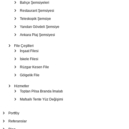
Bahçe Şemsiyeleri
Restaurant Şemsiyesi
Teleskopik Şemsiye
Yandan Gövdeli Şemsiye
Ankara Plaj Şemsiyesi
File Çeşitleri
İnşaat Filesi
İskele Filesi
Rüzgar Kesen File
Gölgelik File
Hizmetler
Toptan Pilsa Branda İmalatı
Mafsallı Tente Yüz Değişimi
Portföy
Referanslar