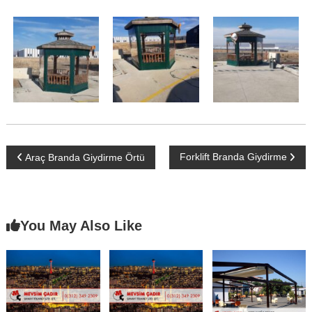
Ç
a
d
ı
r
–
T
e
n
Y
Forklift Branda Giydirme
Araç Branda Giydirme Örtü
t
e
a
–
B
z
You May Also Like
r
a
ı
n
d
g
a