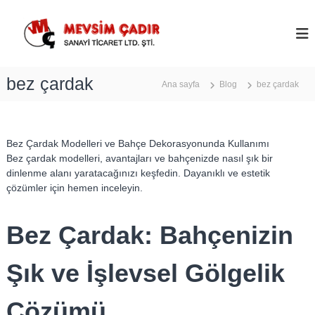
İ
ç
M
e
e
r
v
i
s
bez çardak
ğ
Ana sayfa
Blog
bez çardak
i
e
m
g
Ç
e
ç
a
Bez Çardak Modelleri ve Bahçe Dekorasyonunda Kullanımı
d
Bez çardak modelleri, avantajları ve bahçenizde nasıl şık bir
dinlenme alanı yaratacağınızı keşfedin. Dayanıklı ve estetik
ı
çözümler için hemen inceleyin.
r
–
A
Bez Çardak: Bahçenizin
n
k
Şık ve İşlevsel Gölgelik
a
r
Çözümü
a