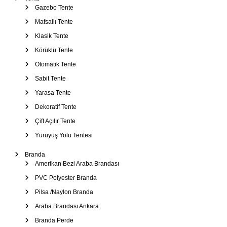
Gazebo Tente
n
Mafsallı Tente
Klasik Tente
m
Körüklü Tente
e
Otomatik Tente
Sabit Tente
s
Yarasa Tente
Dekoratif Tente
i
Çift Açılır Tente
Yürüyüş Yolu Tentesi
Branda
Amerikan Bezi Araba Brandası
PVC Polyester Branda
Pilsa /Naylon Branda
Araba Brandası Ankara
Branda Perde