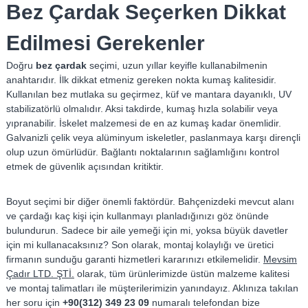
Bez Çardak Seçerken Dikkat
Edilmesi Gerekenler
Doğru
bez çardak
seçimi, uzun yıllar keyifle kullanabilmenin
anahtarıdır. İlk dikkat etmeniz gereken nokta kumaş kalitesidir.
Kullanılan bez mutlaka su geçirmez, küf ve mantara dayanıklı, UV
stabilizatörlü olmalıdır. Aksi takdirde, kumaş hızla solabilir veya
yıpranabilir. İskelet malzemesi de en az kumaş kadar önemlidir.
Galvanizli çelik veya alüminyum iskeletler, paslanmaya karşı dirençli
olup uzun ömürlüdür. Bağlantı noktalarının sağlamlığını kontrol
etmek de güvenlik açısından kritiktir.
Boyut seçimi bir diğer önemli faktördür. Bahçenizdeki mevcut alanı
ve çardağı kaç kişi için kullanmayı planladığınızı göz önünde
bulundurun. Sadece bir aile yemeği için mi, yoksa büyük davetler
için mi kullanacaksınız? Son olarak, montaj kolaylığı ve üretici
firmanın sunduğu garanti hizmetleri kararınızı etkilemelidir.
Mevsim
Çadır LTD. ŞTİ.
olarak, tüm ürünlerimizde üstün malzeme kalitesi
ve montaj talimatları ile müşterilerimizin yanındayız. Aklınıza takılan
her soru için
+90(312) 349 23 09
numaralı telefondan bize