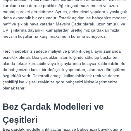
–
kurulumu son derece pratiktir. Ağır inşaat malzemeleri ve uzun
Ş
montaj süreleri gerektirmez. Ayrıca, geleneksel yapılara kıyasla çok
e
daha ekonomik bir çözümdür. Estetik açıdan ise bahçenize modern,
m
hafif ve şık bir hava katarlar.
Mevsim Çadır
olarak, uzun ömürlü ve
s
UV ışınlarına dayanıklı kumaşlardan ürettiğimiz çardaklarımızla,
i
mevsim koşullarına karşı maksimum koruma sunuyoruz.
y
e
Tercih sebebiniz sadece maliyet ve pratiklik değil, aynı zamanda
esneklik olmalı. Bez çardaklar, istenildiğinde sökülüp başka bir
alanda tekrar kurulabilir veya kış aylarında kolayca kaldırılabilir. Bu
da bahçenizde kalıcı bir değişiklik yapmadan, alanınızı dönüştürme
özgürlüğü verir. Dekoratif amaçlı kullanılabilecek renk ve desen
çeşitliliği ise kişisel zevkinize göre bahçenizi kişiselleştirmenize
olanak tanır.
Bez Çardak Modelleri ve
Çeşitleri
Bez çardak
modelleri, ihtiyaçlarınıza ve bahçenizin büyüklüğüne