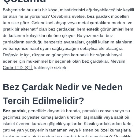
Ç
Bahçenizde huzurlu bir köşe, misafirlerinizi ağırlayabileceğiniz keyifli
a
bir alan mı arıyorsunuz? Cevabınız evetse,
bez çardak
modelleri
d
tam size göre. Geleneksel ahşap veya metal çardaklara modern ve
ı
pratik bir alternatif olan bez çardaklar, hem estetik görünümleri hem
r
de kullanım kolaylıkları ile öne çıkıyor. Bu yazımızda, bez
–
çardakların sunduğu benzersiz avantajları, çeşitli kullanım alanlarını
ve bahçenize nasıl uyum sağlayacağını detaylıca ele alacağız.
T
Doğayla iç içe, rüzgar ve güneşten korunaklı bir sığınak hayal
e
edenler için mükemmel bir seçenek olan bez çardaklar,
Mevsim
n
Çadır LTD. ŞTİ.
kalitesiyle sizlerle.
t
e
Bez Çardak Nedir ve Neden
–
B
Tercih Edilmelidir?
r
a
Bez çardak
, genellikle dayanıklı branda, pamuklu canvas veya su
n
geçirmez polyester kumaşlardan üretilen, taşınabilir veya sabit bir
d
iskelet üzerine kurulan gölgelik yapılardır. Klasik çardaklardan farkı,
a
çatı ve yan yüzeylerinin tamamen veya kısmen bu özel kumaşlarla
kaplanmasıdır. Peki neden bez çardak tercih etmelisiniz? Öncelikle