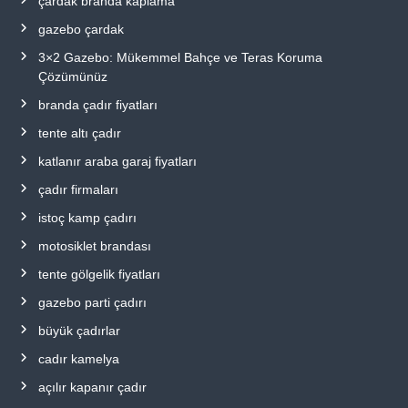
çardak branda kaplama
gazebo çardak
3×2 Gazebo: Mükemmel Bahçe ve Teras Koruma
Çözümünüz
branda çadır fiyatları
tente altı çadır
katlanır araba garaj fiyatları
çadır firmaları
istoç kamp çadırı
motosiklet brandası
tente gölgelik fiyatları
gazebo parti çadırı
büyük çadırlar
cadır kamelya
açılır kapanır çadır