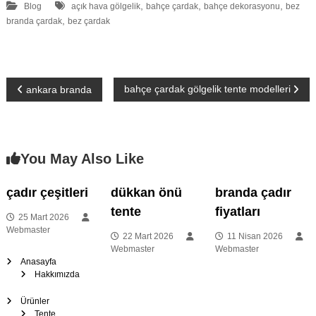
,
,
,
Blog
açık hava gölgelik
bahçe çardak
bahçe dekorasyonu
bez
,
branda çardak
bez çardak
Y
bahçe çardak gölgelik tente modelleri
ankara branda
a
z
You May Also Like
ı
çadır çeşitleri
dükkan önü
branda çadır
tente
fiyatları
g
25 Mart 2026
Webmaster
22 Mart 2026
11 Nisan 2026
e
Webmaster
Webmaster
Anasayfa
Hakkımızda
z
Ürünler
i
Tente