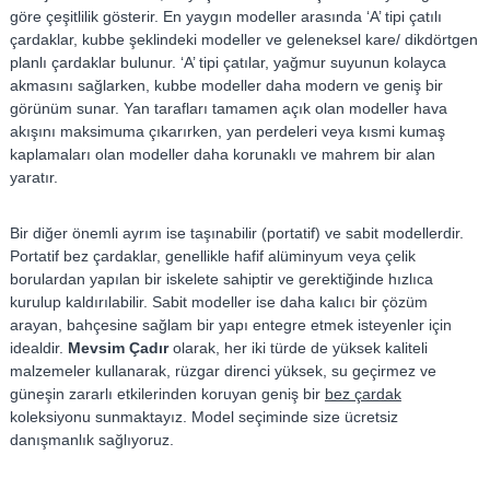
göre çeşitlilik gösterir. En yaygın modeller arasında ‘A’ tipi çatılı
çardaklar, kubbe şeklindeki modeller ve geleneksel kare/ dikdörtgen
planlı çardaklar bulunur. ‘A’ tipi çatılar, yağmur suyunun kolayca
akmasını sağlarken, kubbe modeller daha modern ve geniş bir
görünüm sunar. Yan tarafları tamamen açık olan modeller hava
akışını maksimuma çıkarırken, yan perdeleri veya kısmi kumaş
kaplamaları olan modeller daha korunaklı ve mahrem bir alan
yaratır.
Bir diğer önemli ayrım ise taşınabilir (portatif) ve sabit modellerdir.
Portatif bez çardaklar, genellikle hafif alüminyum veya çelik
borulardan yapılan bir iskelete sahiptir ve gerektiğinde hızlıca
kurulup kaldırılabilir. Sabit modeller ise daha kalıcı bir çözüm
arayan, bahçesine sağlam bir yapı entegre etmek isteyenler için
idealdir.
Mevsim Çadır
olarak, her iki türde de yüksek kaliteli
malzemeler kullanarak, rüzgar direnci yüksek, su geçirmez ve
güneşin zararlı etkilerinden koruyan geniş bir
bez çardak
koleksiyonu sunmaktayız. Model seçiminde size ücretsiz
danışmanlık sağlıyoruz.