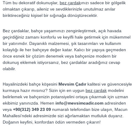
Tüm bu dekoratif dokunuşlar,
bez çardak
ınızı sadece bir gölgelik
olmaktan çıkarıp, aileniz ve sevdiklerinizle unutulmaz anılar
biriktireceğiniz kişisel bir sığınağa dönüştürecektir.
Bez çardaklar, bahçe yaşamınızı zenginleştirmek, açık havada
geçirdiğiniz zamanı konforlu ve keyifli hale getirmek için mükemmel
bir yatırımdır. Dayanıklı malzemesi, şık tasarımları ve kullanım
kolaylığı ile her bahçeye değer katar. Kalıcı bir yapıya geçmeden
önce esnek bir çözüm denemek veya bahçenize modern bir
dokunuş eklemek istiyorsanız, bez çardaklar aradığınız cevap
olabilir.
Hayalinizdeki bahçe köşesini
Mevsim Çadır
kalitesi ve güvencesiyle
kurmaya hazır mısınız? Sizin için en uygun
bez çardak
modelini
belirlemek ve bahçenizin potansiyelini ortaya çıkarmak için uzman
ekibimiz yanınızda. Hemen
info@mevsimcadir.com
adresinden
veya
+90(312) 349 23 09
numaralı telefondan bize ulaşın, Macun
Mahallesi’ndeki adresimizde sizi ağırlamaktan mutluluk duyarız.
Doğanın keyfini, konfordan ödün vermeden çıkarın!