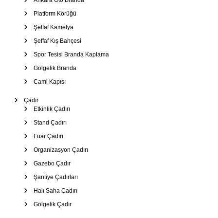
Ankara Oto Branda
Platform Körüğü
Şeffaf Kamelya
Şeffaf Kış Bahçesi
Spor Tesisi Branda Kaplama
Gölgelik Branda
Cami Kapısı
Çadır
Etkinlik Çadırı
Stand Çadırı
Fuar Çadırı
Organizasyon Çadırı
Gazebo Çadır
Şantiye Çadırları
Halı Saha Çadırı
Gölgelik Çadır