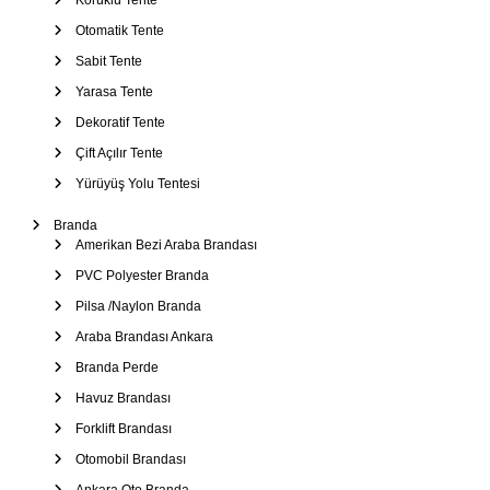
–
Körüklü Tente
Ş
Otomatik Tente
e
Sabit Tente
m
Yarasa Tente
s
Dekoratif Tente
i
Çift Açılır Tente
y
e
Yürüyüş Yolu Tentesi
Branda
Amerikan Bezi Araba Brandası
PVC Polyester Branda
Pilsa /Naylon Branda
Araba Brandası Ankara
Branda Perde
Havuz Brandası
Forklift Brandası
Otomobil Brandası