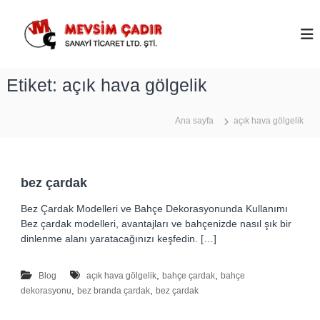
İ
ç
M
e
e
r
v
i
s
Etiket:
açık hava gölgelik
ğ
i
e
m
g
Ana sayfa
açık hava gölgelik
Ç
e
ç
a
d
ı
bez çardak
r
Bez Çardak Modelleri ve Bahçe Dekorasyonunda Kullanımı
–
Bez çardak modelleri, avantajları ve bahçenizde nasıl şık bir
A
dinlenme alanı yaratacağınızı keşfedin. […]
n
k
,
,
Blog
açık hava gölgelik
bahçe çardak
bahçe
a
,
,
dekorasyonu
bez branda çardak
bez çardak
r
a