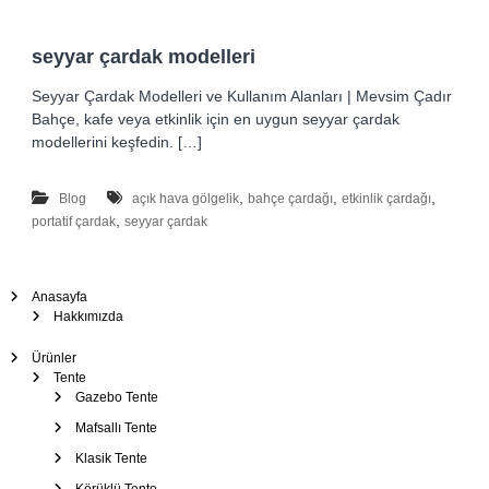
Ç
a
seyyar çardak modelleri
d
ı
Seyyar Çardak Modelleri ve Kullanım Alanları | Mevsim Çadır
Bahçe, kafe veya etkinlik için en uygun seyyar çardak
r
modellerini keşfedin. […]
–
T
,
,
,
e
Blog
açık hava gölgelik
bahçe çardağı
etkinlik çardağı
,
portatif çardak
seyyar çardak
n
t
e
Anasayfa
–
Hakkımızda
B
r
Ürünler
Tente
a
Gazebo Tente
n
Mafsallı Tente
d
Klasik Tente
a