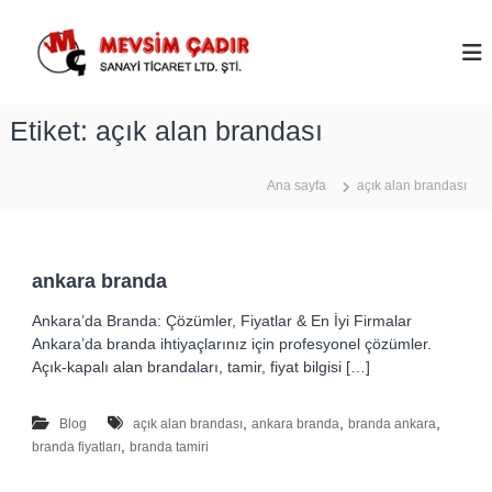
İ
ç
M
e
e
r
v
i
s
Etiket:
açık alan brandası
ğ
i
e
m
g
Ana sayfa
açık alan brandası
Ç
e
ç
a
d
ı
ankara branda
r
Ankara’da Branda: Çözümler, Fiyatlar & En İyi Firmalar
–
Ankara’da branda ihtiyaçlarınız için profesyonel çözümler.
A
Açık-kapalı alan brandaları, tamir, fiyat bilgisi […]
n
k
,
,
,
Blog
açık alan brandası
ankara branda
branda ankara
a
,
branda fiyatları
branda tamiri
r
a