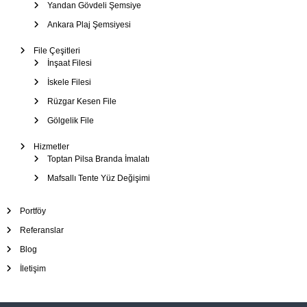
Yandan Gövdeli Şemsiye
Ankara Plaj Şemsiyesi
File Çeşitleri
İnşaat Filesi
İskele Filesi
Rüzgar Kesen File
Gölgelik File
Hizmetler
Toptan Pilsa Branda İmalatı
Mafsallı Tente Yüz Değişimi
Portföy
Referanslar
Blog
İletişim