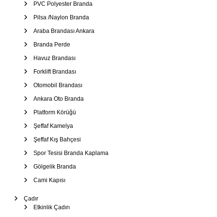
–
PVC Polyester Branda
Ş
Pilsa /Naylon Branda
e
Araba Brandası Ankara
m
Branda Perde
s
i
Havuz Brandası
y
Forklift Brandası
e
Otomobil Brandası
Ankara Oto Branda
Platform Körüğü
Şeffaf Kamelya
Şeffaf Kış Bahçesi
Spor Tesisi Branda Kaplama
Gölgelik Branda
Cami Kapısı
Çadır
Etkinlik Çadırı