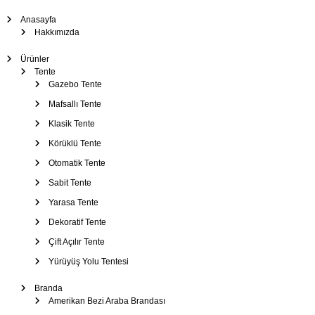
Ç
Anasayfa
a
Hakkımızda
d
Ürünler
ı
Tente
r
Gazebo Tente
–
Mafsallı Tente
T
Klasik Tente
e
Körüklü Tente
n
t
Otomatik Tente
e
Sabit Tente
–
Yarasa Tente
B
Dekoratif Tente
r
Çift Açılır Tente
a
Yürüyüş Yolu Tentesi
n
d
Branda
a
Amerikan Bezi Araba Brandası