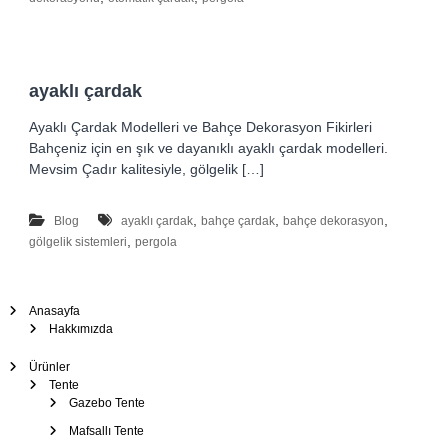
–
Ş
e
m
ayaklı çardak
s
i
Ayaklı Çardak Modelleri ve Bahçe Dekorasyon Fikirleri
y
Bahçeniz için en şık ve dayanıklı ayaklı çardak modelleri.
e
Mevsim Çadır kalitesiyle, gölgelik […]
,
,
,
Blog
ayaklı çardak
bahçe çardak
bahçe dekorasyon
,
gölgelik sistemleri
pergola
Anasayfa
Hakkımızda
Ürünler
Tente
Gazebo Tente
Mafsallı Tente