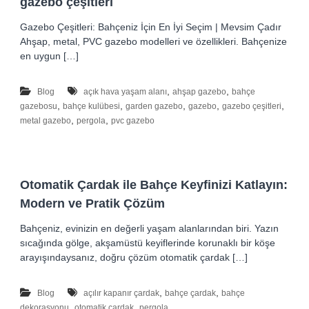
gazebo çeşitleri
Ç
a
Gazebo Çeşitleri: Bahçeniz İçin En İyi Seçim | Mevsim Çadır
Ahşap, metal, PVC gazebo modelleri ve özellikleri. Bahçenize
d
en uygun […]
ı
r
,
,
Blog
açık hava yaşam alanı
ahşap gazebo
–
bahçe
,
,
,
,
,
gazebosu
bahçe kulübesi
garden gazebo
gazebo
gazebo çeşitleri
T
,
,
metal gazebo
pergola
pvc gazebo
e
n
t
e
Otomatik Çardak ile Bahçe Keyfinizi Katlayın:
–
Modern ve Pratik Çözüm
B
r
Bahçeniz, evinizin en değerli yaşam alanlarından biri. Yazın
a
sıcağında gölge, akşamüstü keyiflerinde korunaklı bir köşe
arayışındaysanız, doğru çözüm otomatik çardak […]
n
d
a
,
,
Blog
açılır kapanır çardak
bahçe çardak
bahçe
,
,
dekorasyonu
otomatik çardak
pergola