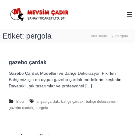
İ
ç
M
e
e
r
v
i
s
Etiket:
pergola
ğ
Ana sayfa
pergola
i
e
m
g
Ç
e
ç
a
gazebo çardak
d
Gazebo Çardak Modelleri ve Bahçe Dekorasyon Fikirleri
ı
Bahçeniz için en uygun gazebo çardak modellerini keşfedin.
r
Dayanıklı, şık tasarımlar ve profesyonel […]
–
A
,
,
,
Blog
ahşap çardak
bahçe çardak
bahçe dekorasyon
n
,
gazebo çardak
pergola
k
a
r
a