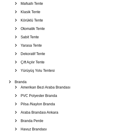
–
Mafsallı Tente
Ş
Klasik Tente
e
Körüklü Tente
m
s
Otomatik Tente
i
Sabit Tente
y
Yarasa Tente
e
Dekoratif Tente
Çift Açılır Tente
Yürüyüş Yolu Tentesi
Branda
Amerikan Bezi Araba Brandası
PVC Polyester Branda
Pilsa /Naylon Branda
Araba Brandası Ankara
Branda Perde
Havuz Brandası