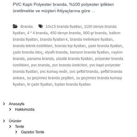
Ç
PVC Kaplı Polyester branda, %100 polyester iplikten
üretilmekte ve müşteri ihtiyaçlarına göre …
a
d
ı
,
Branda
10x15 branda fiyatları
1100 denye branda
,
,
,
,
fiyatları
4 * 4 branda
450 denye branda
900 gr branda
balkon
r
,
,
,
branda fiyatları
branda fiyatları k
branda metrekare fiyatları
–
,
,
,
branda teknik özellikleri
branda top fiyatları
çadır branda fiyatları
T
,
,
,
çadır branda istoç
elyaflı branda
kamyon branda fiyatları
naylon
e
,
,
,
branda
panama branda
plastik branda fiyatları
polyester branda
n
,
,
,
özellikleri
pvc branda
pvc branda üreticileri
pvc kaplı polyester
t
,
,
,
branda fiyatları
pvc kumaş nedir
pvc şeffaf branda
şeffaf branda
e
,
,
ankara
su geçirmez branda çeşitleri
su geçirmez branda kumaşı
,
,
fiyatları
tır çadır fiyatları
toptan branda fiyatları
–
B
r
Anasayfa
a
Hakkımızda
n
Ürünler
d
Tente
a
Gazebo Tente