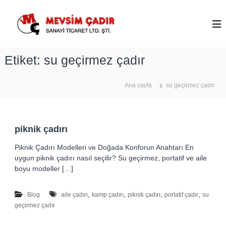
İ
ç
M
e
e
r
v
i
s
Etiket:
su geçirmez çadır
ğ
i
e
m
g
Ana sayfa
su geçirmez çadır
Ç
e
ç
a
d
ı
piknik çadırı
r
Piknik Çadırı Modelleri ve Doğada Konforun Anahtarı En
–
uygun piknik çadırı nasıl seçilir? Su geçirmez, portatif ve aile
A
boyu modeller […]
n
k
,
,
,
,
Blog
aile çadırı
kamp çadırı
piknik çadırı
portatif çadır
su
a
geçirmez çadır
r
a