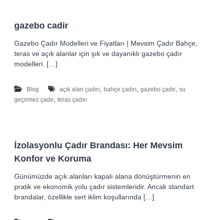
Ç
a
gazebo cadir
d
ı
Gazebo Çadır Modelleri ve Fiyatları | Mevsim Çadır Bahçe,
teras ve açık alanlar için şık ve dayanıklı gazebo çadır
r
modelleri. […]
–
T
,
,
,
e
Blog
açık alan çadırı
bahçe çadırı
gazebo çadır
su
,
geçirmez çadır
teras çadırı
n
t
e
–
İzolasyonlu Çadır Brandası: Her Mevsim
B
Konfor ve Koruma
r
a
Günümüzde açık alanları kapalı alana dönüştürmenin en
n
pratik ve ekonomik yolu çadır sistemleridir. Ancak standart
d
brandalar, özellikle sert iklim koşullarında […]
a