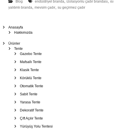
–
,
,
Blog
endüstriyel branda
izolasyonlu çadır brandası
ısı
Ş
,
,
yalıtımlı branda
mevsim çadır
su geçirmez çadır
e
m
s
Anasayfa
Hakkımızda
i
y
Ürünler
e
Tente
Gazebo Tente
Mafsallı Tente
Klasik Tente
Körüklü Tente
Otomatik Tente
Sabit Tente
Yarasa Tente
Dekoratif Tente
Çift Açılır Tente
Yürüyüş Yolu Tentesi