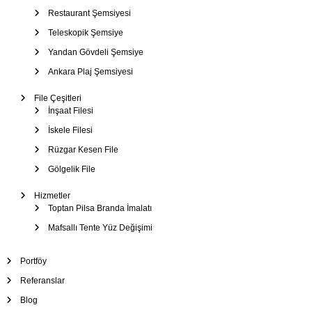
Restaurant Şemsiyesi
Teleskopik Şemsiye
Yandan Gövdeli Şemsiye
Ankara Plaj Şemsiyesi
File Çeşitleri
İnşaat Filesi
İskele Filesi
Rüzgar Kesen File
Gölgelik File
Hizmetler
Toptan Pilsa Branda İmalatı
Mafsallı Tente Yüz Değişimi
Portföy
Referanslar
Blog