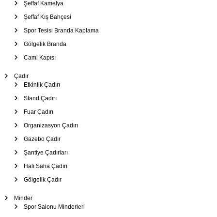
Şeffaf Kamelya
Şeffaf Kış Bahçesi
Spor Tesisi Branda Kaplama
Gölgelik Branda
Cami Kapısı
Çadır
Etkinlik Çadırı
Stand Çadırı
Fuar Çadırı
Organizasyon Çadırı
Gazebo Çadır
Şantiye Çadırları
Halı Saha Çadırı
Gölgelik Çadır
Minder
Spor Salonu Minderleri