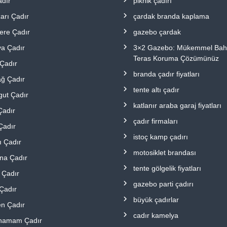
adır
piknik çadırı
arı Çadır
çardak branda kaplama
ere Çadır
gazebo çardak
a Çadır
3×2 Gazebo: Mükemmel Bah
Teras Koruma Çözümünüz
Çadır
branda çadır fiyatları
ğ Çadır
tente altı çadır
gut Çadır
katlanır araba garaj fiyatları
Çadır
çadır firmaları
Çadır
istoç kamp çadırı
ı Çadır
motosiklet brandası
na Çadır
tente gölgelik fiyatları
 Çadır
gazebo parti çadırı
Çadır
büyük çadırlar
en Çadır
cadır kamelya
ahamam Çadır