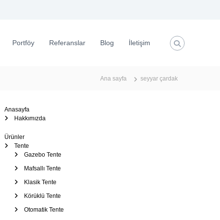
Portföy
Referanslar
Blog
İletişim
Ana sayfa
seyyar çardak
Anasayfa
Hakkımızda
Ürünler
Tente
Gazebo Tente
Mafsallı Tente
Klasik Tente
Körüklü Tente
Otomatik Tente