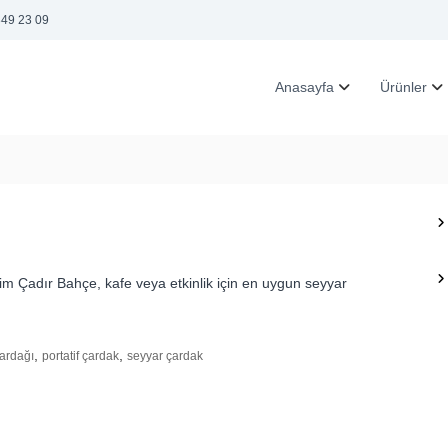
349 23 09
Anasayfa
Ürünler
im Çadır Bahçe, kafe veya etkinlik için en uygun seyyar
,
,
çardağı
portatif çardak
seyyar çardak