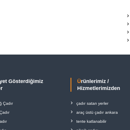
Ürünlerimiz /
er
Hizmetlerimizden
ğ Çadır
çadır satan yerler
 Çadır
araç üstü çadır ankara
adır
tente katlanabilir