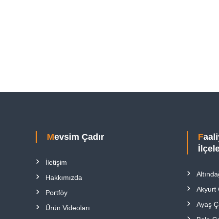
Mevsim Çadır
Faaliyet Gösterdiğimiz
İlçel
İletişim
Altında
Hakkımızda
Akyurt
Portföy
Ayaş Ç
Ürün Videoları