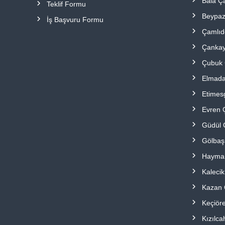
Bala Ç
Teklif Formu
Beypaz
İş Başvuru Formu
Çamlıd
Çankay
Çubuk 
Elmada
Etimes
Evren 
Güdül 
Gölbaş
Hayma
Kalecik
Kazan 
Keçiör
Kızılc