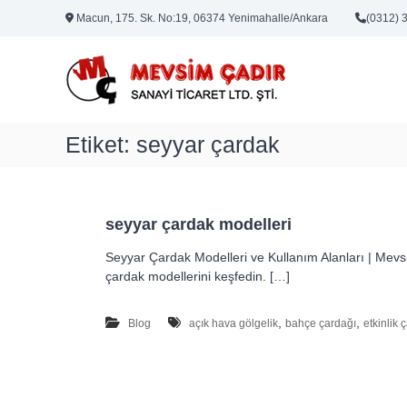
İ
Macun, 175. Sk. No:19, 06374 Yenimahalle/Ankara
(0312) 
ç
M
e
e
r
i
v
ğ
s
e
i
Etiket:
seyyar çardak
g
m
e
Ç
ç
a
d
seyyar çardak modelleri
ı
Seyyar Çardak Modelleri ve Kullanım Alanları | Mevs
r
çardak modellerini keşfedin. […]
–
A
,
,
Blog
açık hava gölgelik
bahçe çardağı
etkinlik 
n
k
a
r